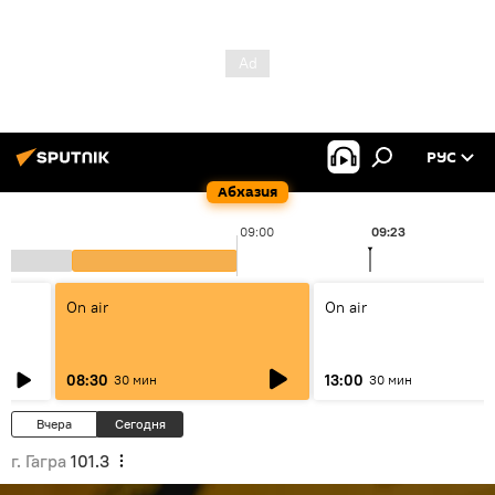
РУС
Абхазия
09:00
09:23
On air
On air
08:30
13:00
30 мин
30 мин
Вчера
Сегодня
г. Гагра
101.3