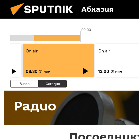
Абхазия
09:00
On air
On air
08:30
13:00
31 мин
31 мин
Вчера
Сегодня
Радио
Посредник: