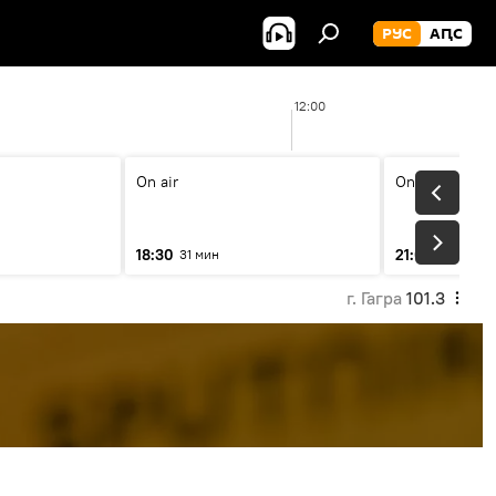
РУС
АԤС
12:00
On air
On air
18:30
21:00
31 мин
31 мин
г. Гагра
101.3