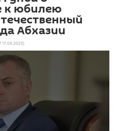
е к юбилею
Отечественный
да Абхазии
17 17.09.2023
)