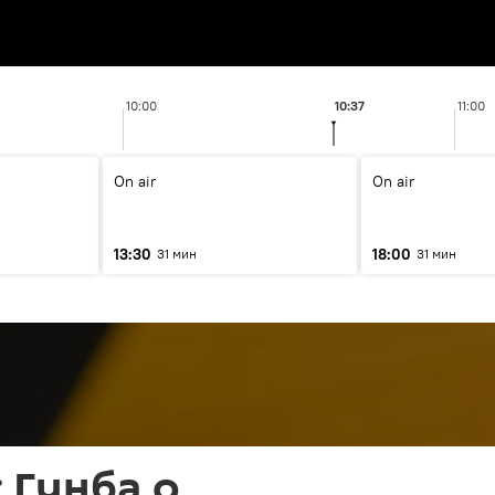
10:00
10:37
11:00
On air
On air
13:30
18:00
31 мин
31 мин
 Гунба о