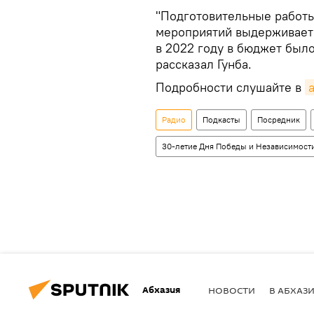
"Подготовительные работы
мероприятий выдерживаетс
в 2022 году в бюджет был
рассказал Гунба.
Подробности слушайте в
Радио
Подкасты
Посредник
30-летие Дня Победы и Независимост
Абхазия
НОВОСТИ
В АБХАЗ