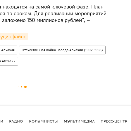
 находятся на самой ключевой фазе. План
я по срокам. Для реализации мероприятий
о заложено 150 миллионов рублей", –
аудиофайле
.
Абхазия
Отечественная война народа Абхазии (1992-1993)
и Абхазии
ИИ
РАДИО
КОЛУМНИСТЫ
МУЛЬТИМЕДИА
ПРЕСС-ЦЕНТР