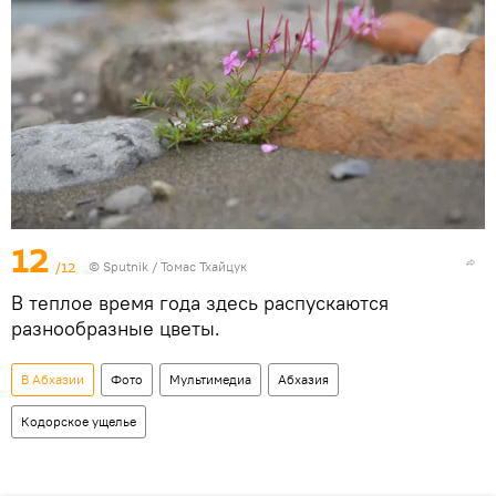
12
/12
© Sputnik / Томас Тхайцук
В теплое время года здесь распускаются
разнообразные цветы.
В Абхазии
Фото
Мультимедиа
Абхазия
Кодорское ущелье