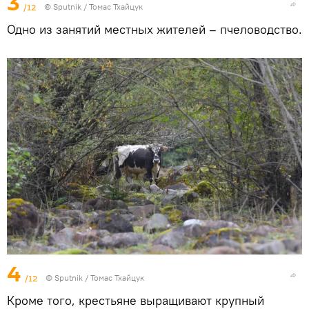
3
/12
© Sputnik / Томас Тхайцук
Одно из занятий местных жителей – пчеловодство.
4
/12
© Sputnik / Томас Тхайцук
Кроме того, крестьяне выращивают крупный