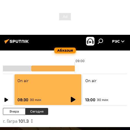
РУС
Абхазия
09:00
On air
On air
08:30
13:00
30 мин
30 мин
Вчера
Сегодня
г. Гагра
101.3