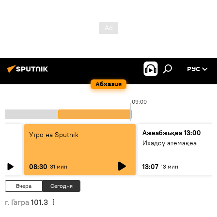
РУС
Абхазия
0
09:00
Ажәабжьқәа 13:00
Утро на Sputnik
Ихадоу атемақәа
08:30
13:07
31 мин
13 мин
Вчера
Сегодня
г. Гагра
101.3