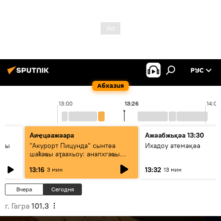
РУС
Абхазия
13:00
13:26
14:00
Аиҿцәажәара
Ажәабжьқәа 13:30
азы
"Акурорт Пицунда" сынтәа
Ихадоу атемақәа
шаҟаҩы аҭаахьоу: анапхгаҩы
ицәажәара
13:16
13:32
3 мин
13 мин
Вчера
Сегодня
г. Гагра
101.3