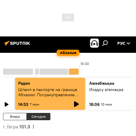
РУС
Абхазия
15:00
Радио
Ажәабжьқәа
Штамп в паспорте на границе
Ихадоу атемақәа
Абхазии: Погрануправление
СГБ разъяснило правила для
14:53
18:06
7 мин
10 мин
туристов
Вчера
Сегодня
г. Гагра
101.3