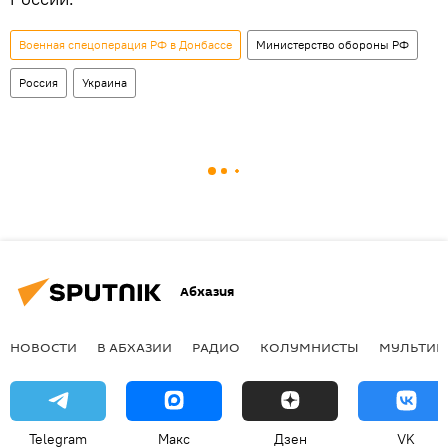
Военная спецоперация РФ в Донбассе
Министерство обороны РФ
Россия
Украина
Абхазия
НОВОСТИ
В АБХАЗИИ
РАДИО
КОЛУМНИСТЫ
МУЛЬТИМ
Telegram
Макс
Дзен
VK