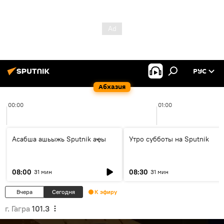
РУС
Абхазия
00:00
01:00
Асабша ашьыжь Sputnik аҿы
Утро субботы на Sputnik
08:00
08:30
31 мин
31 мин
Вчера
Сегодня
К эфиру
г. Гагра
101.3