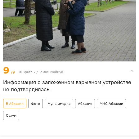
9
/9
© Sputnik / Томас Тхайцук
Информация о заложенном взрывном устройстве
не подтвердилась.
В Абхазии
Фото
Мультимедиа
Абхазия
МЧС Абхазии
Сухум