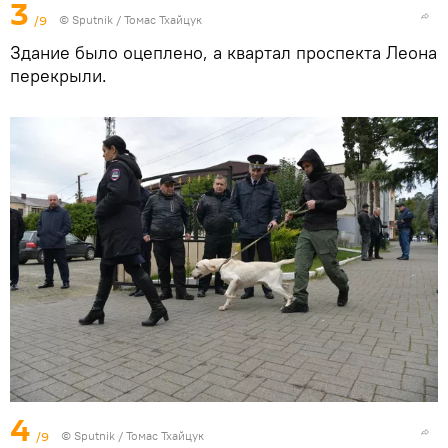
3
/9
© Sputnik / Томас Тхайцук
Здание было оцеплено, а квартал проспекта Леона
перекрыли.
4
/9
© Sputnik / Томас Тхайцук