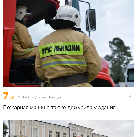
7
/9
© Sputnik / Томас Тхайцук
Пожарная машина также дежурила у здания.