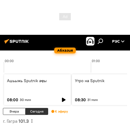
РУС
Абхазия
00:00
01:00
Ашьыжь Sputnik аҿы
Утро на Sputnik
08:00
08:30
30 мин
31 мин
Вчера
Сегодня
К эфиру
г. Гагра
101.3