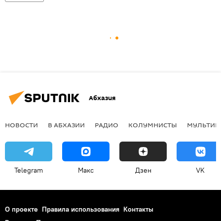
Абхазия
НОВОСТИ
В АБХАЗИИ
РАДИО
КОЛУМНИСТЫ
МУЛЬТИМ
Telegram
Макс
Дзен
VK
О проекте
Правила использования
Контакты