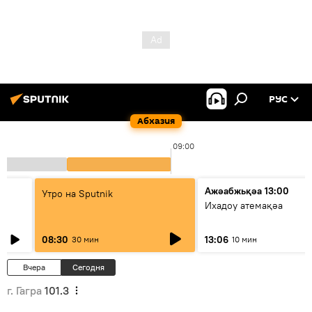
РУС
Абхазия
09:00
Ажәабжьқәа 13:00
Утро на Sputnik
Ихадоу атемақәа
08:30
13:06
30 мин
10 мин
Вчера
Сегодня
г. Гагра
101.3