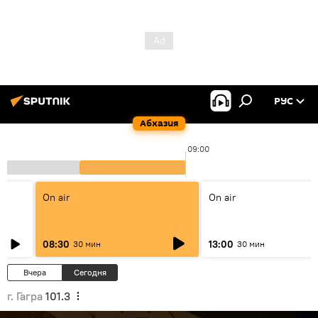
РУС
Абхазия
09:00
On air
On air
08:30
13:00
30 мин
30 мин
Вчера
Сегодня
г. Гагра
101.3