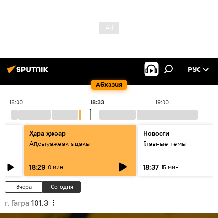
РУС
Абхазия
18:00
18:33
19:00
Ҳара ҳжәар
Новости
Аԥсыуажәак аҵакы
Главные темы
ит
18:29
18:37
0 мин
15 мин
Вчера
Сегодня
г. Гагра
101.3