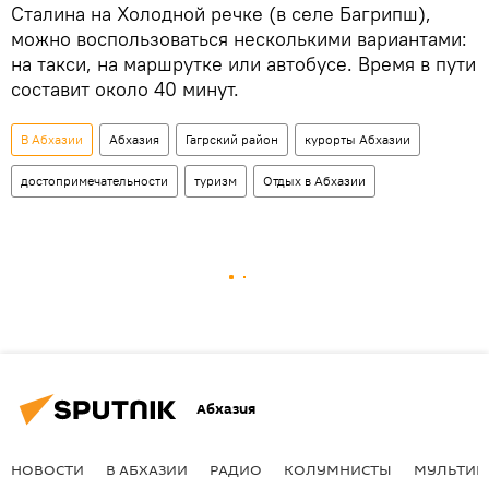
Сталина на Холодной речке (в селе Багрипш),
можно воспользоваться несколькими вариантами:
на такси, на маршрутке или автобусе. Время в пути
составит около 40 минут.
В Абхазии
Абхазия
Гагрский район
курорты Абхазии
достопримечательности
туризм
Отдых в Абхазии
Абхазия
НОВОСТИ
В АБХАЗИИ
РАДИО
КОЛУМНИСТЫ
МУЛЬТИМ