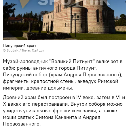
Пицундский храм
© Sputnik / Томас Тхайцук
Музей-заповедник "Великий Питиунт" включает в
себя: руины античного города Питиунт,
Пицундский собор (храм Андрея Первозванного),
фрагменты крепостной стены, акведук Римской
империи, древние дольмены.
Древний храм был построен в IV веке, затем в VI и
X веках его перестраивали. Внутри собора можно
увидеть уникальные фрески и мозаики, а также
мощи святых Симона Кананита и Андрея
Первозванного.