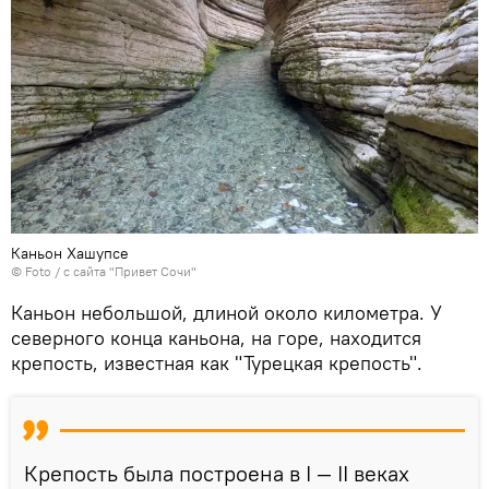
Каньон Хашупсе
© Foto /
с сайта "Привет Сочи"
Каньон небольшой, длиной около километра. У
северного конца каньона, на горе, находится
крепость, известная как "Турецкая крепость".
Крепость была построена в I — II веках