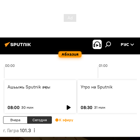
РУС
Абхазия
00:00
01:00
Ашьыжь Sputnik аҿы
Утро на Sputnik
08:00
08:30
30 мин
31 мин
Вчера
Сегодня
К эфиру
г. Гагра
101.3