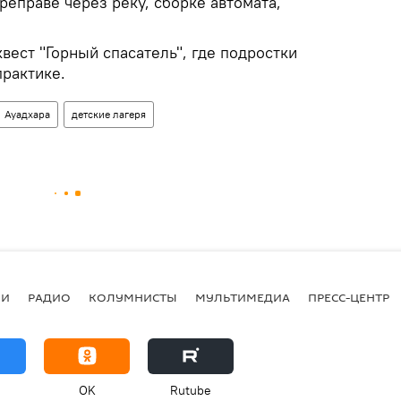
реправе через реку, сборке автомата,
ест "Горный спасатель", где подростки
практике.
Ауадхара
детские лагеря
ИИ
РАДИО
КОЛУМНИСТЫ
МУЛЬТИМЕДИА
ПРЕСС-ЦЕНТР
OK
Rutube