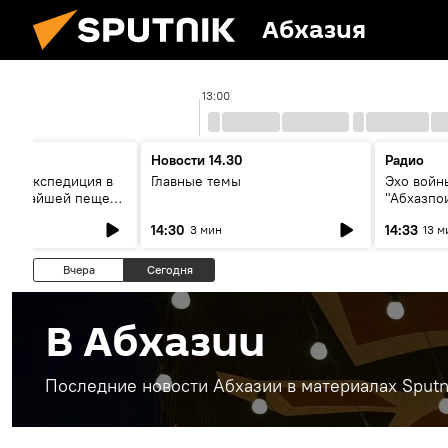
Абхазия
13:00
Новости 14.30
Радио
ая экспедиция в
Главные темы
Эхо войны
лубочайшей пещере
"Абхазпо
вор со
неучтенн
14:30
14:33
3 мин
13 м
ми
захороне
Вчера
Сегодня
В Абхазии
Последние новости Абхазии в материалах Sputn