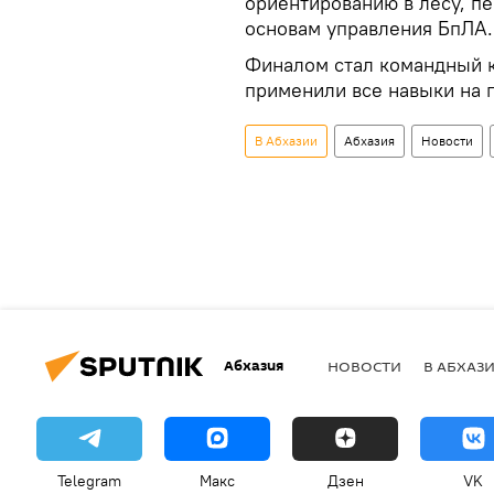
ориентированию в лесу, пе
основам управления БпЛА.
Финалом стал командный кв
применили все навыки на 
В Абхазии
Абхазия
Новости
Абхазия
НОВОСТИ
В АБХАЗ
Telegram
Макс
Дзен
VK