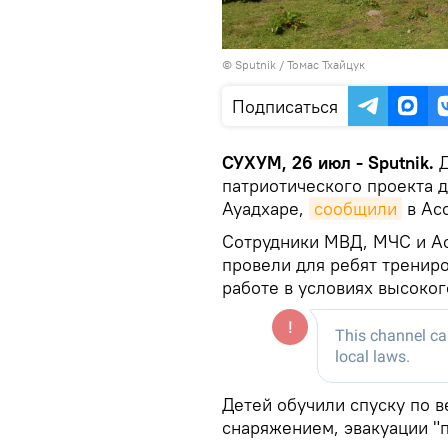
© Sputnik / Томас Тхайцук
Подписаться
СУХУМ, 26 июл - Sputnik.
Д
патриотического проекта д
Ауадхаре,
сообщили
в Ас
Сотрудники МВД, МЧС и А
провели для ребят тренир
работе в условиях высоког
Детей обучили спуску по в
снаряжением, эвакуации "