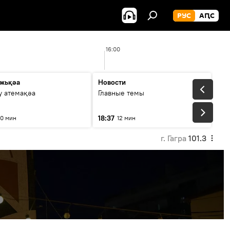
РУС
АԤС
16:00
жьқәа
Новости
у атемақәа
Главные темы
18:37
10 мин
12 мин
г. Гагра
101.3