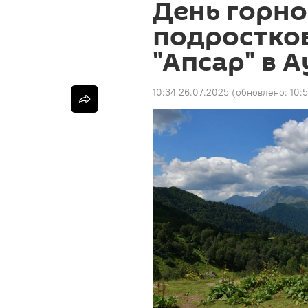
День горно
подростков
"Апсар" в 
10:34 26.07.2025
(обновлено:
10: