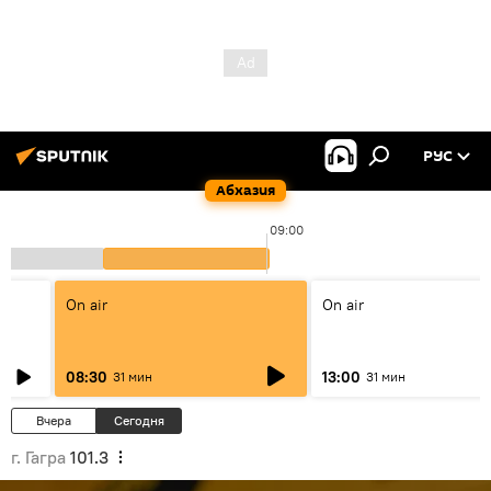
РУС
Абхазия
09:00
On air
On air
08:30
13:00
31 мин
31 мин
Вчера
Сегодня
г. Гагра
101.3