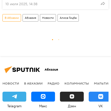
10 июля 2025, 14:38
В Абхазии
Абхазия
Новости
Алиса Гицба
Абхазия
НОВОСТИ
В АБХАЗИИ
РАДИО
КОЛУМНИСТЫ
МУЛЬТИМ
Telegram
Макс
Дзен
VK