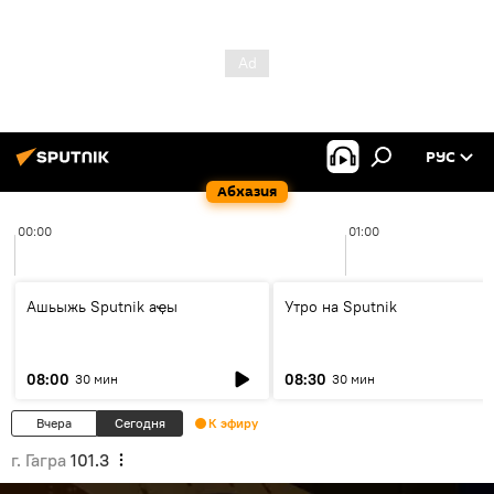
РУС
Абхазия
00:00
01:00
Ашьыжь Sputnik аҿы
Утро на Sputnik
08:00
08:30
30 мин
30 мин
Вчера
Сегодня
К эфиру
г. Гагра
101.3