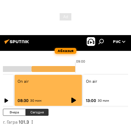
РУС
Абхазия
09:00
On air
On air
08:30
13:00
30 мин
30 мин
Вчера
Сегодня
г. Гагра
101.3