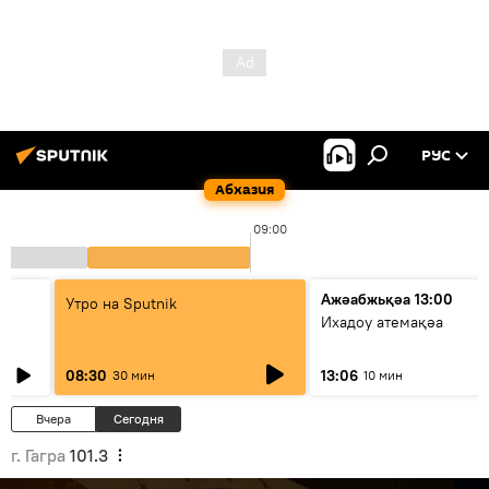
РУС
Абхазия
09:00
Ажәабжьқәа 13:00
Утро на Sputnik
Ихадоу атемақәа
08:30
13:06
30 мин
10 мин
Вчера
Сегодня
г. Гагра
101.3