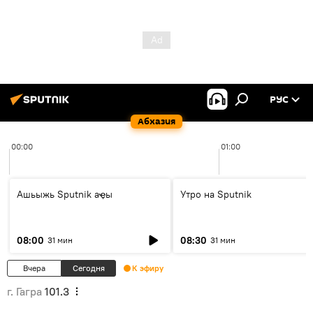
РУС
Абхазия
00:00
01:00
Ашьыжь Sputnik аҿы
Утро на Sputnik
08:00
08:30
31 мин
31 мин
Вчера
Сегодня
К эфиру
г. Гагра
101.3