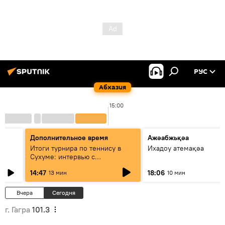
РУС
Абхазия
15:00
Дополнительное время
Ажәабжьқәа
Итоги турнира по теннису в
Ихадоу атемақәа
Сухуме: интервью с
президентом Федерации
14:47
18:06
13 мин
10 мин
Вчера
Сегодня
г. Гагра
101.3