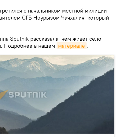
стретился с начальником местной милиции
вителем СГБ Ноурызом Чачхалия, который
ппа Sputnik рассказала, чем живет село
ся. Подробнее в нашем
материале
.