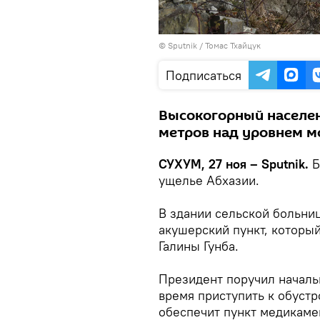
© Sputnik / Томас Тхайцук
Подписаться
Высокогорный населен
метров над уровнем м
СУХУМ, 27 ноя – Sputnik.
Б
ущелье Абхазии.
В здании сельской больни
акушерский пункт, которы
Галины Гунба.
Президент поручил началь
время приступить к обустр
обеспечит пункт медикаме