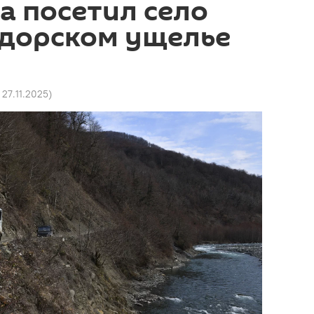
а посетил село
одорском ущелье
 27.11.2025
)