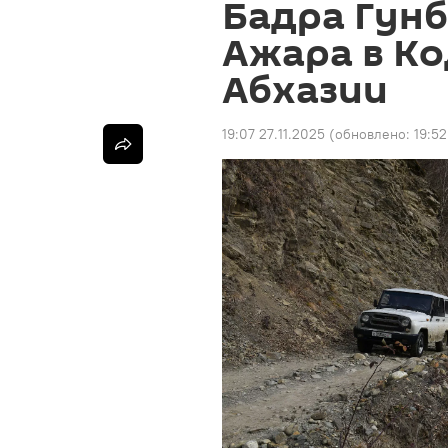
Бадра Гунб
Ажара в К
Абхазии
19:07 27.11.2025
(обновлено:
19:52