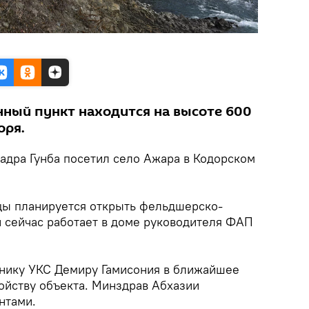
ный пункт находится на высоте 600
оря.
адра Гунба посетил село Ажара в Кодорском
цы планируется открыть фельдшерско-
й сейчас работает в доме руководителя ФАП
нику УКС Демиру Гамисония в ближайшее
ойству объекта. Минздрав Абхазии
нтами.