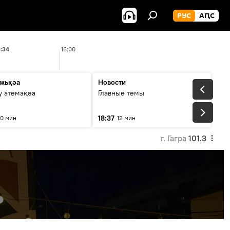
РУС
АԤС
5:34
16:00
17:00
жьқәа
Новости
у атемақәа
Главные темы
18:37
10 мин
12 мин
г. Гагра
101.3