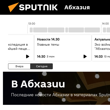
Абхазия
13:00
14:00
Новости 14.30
Актуальн
ая экспедиция в
Главные темы
Эхо войны
лубочайшей пещере
"Абхазпо
вор со
неучтенн
14:30
14:33
3 мин
13 м
ми
захороне
Вчера
Сегодня
В Абхазии
Последние новости Абхазии в материалах Sputn