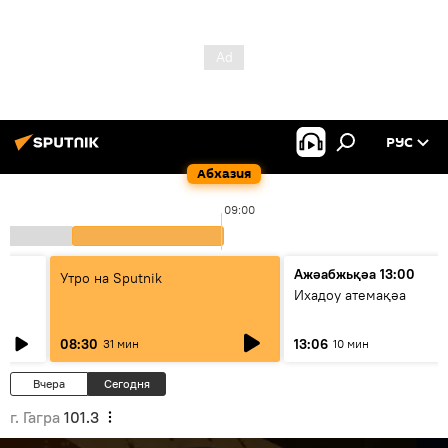
РУС
Абхазия
09:00
Ажәабжьқәа 13:00
Утро на Sputnik
Ихадоу атемақәа
08:30
13:06
31 мин
10 мин
Вчера
Сегодня
г. Гагра
101.3