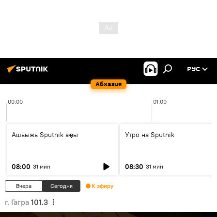
РУС
Абхазия
00:00
01:00
Ашьыжь Sputnik аҿы
Утро на Sputnik
08:00
08:30
31 мин
31 мин
Вчера
Сегодня
К эфиру
г. Гагра
101.3