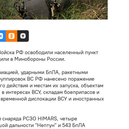
Войска РФ освободили населенный пункт
щили в Минобороны России.
виацией, ударными БпЛА, ракетными
руппировок ВС РФ нанесено поражение
о действия и местам их запуска, объектам
 в интересах ВСУ, складам боеприпасов и
м временной дислокации ВСУ и иностранных
и снаряда РСЗО HIMARS, четыре
ой дальности "Нептун" и 543 БпЛА