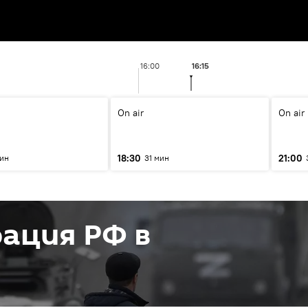
16:00
16:15
On air
On air
18:30
21:00
мин
31 мин
ация РФ в