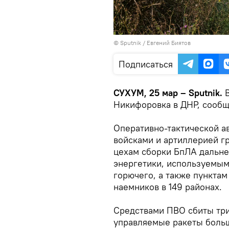
© Sputnik / Евгений Биятов
Подписаться
СУХУМ, 25 мар – Sputnik.
Никифоровка в ДНР, сооб
Оперативно-тактической а
войсками и артиллерией г
цехам сборки БпЛА дальнег
энергетики, используемым
горючего, а также пункта
наемников в 149 районах.
Средствами ПВО сбиты тр
управляемые ракеты больш