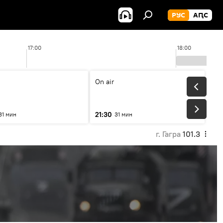
РУС
АԤС
17:00
18:00
On air
21:30
31 мин
31 мин
г. Гагра
101.3