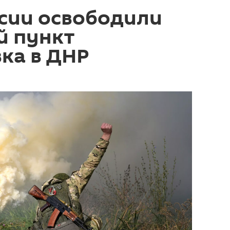
сии освободили
й пункт
ка в ДНР