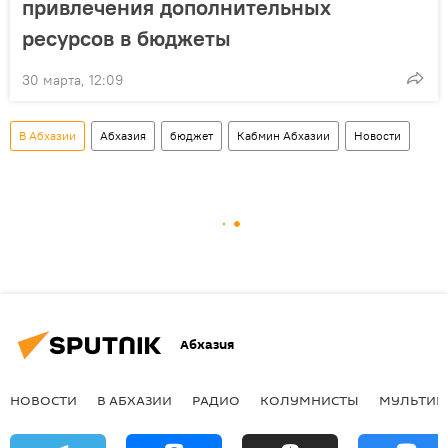
привлечения дополнительных
ресурсов в бюджеты
30 марта, 12:09
В Абхазии
Абхазия
бюджет
Кабмин Абхазии
Новости
Абхазия
НОВОСТИ
В АБХАЗИИ
РАДИО
КОЛУМНИСТЫ
МУЛЬТИМ