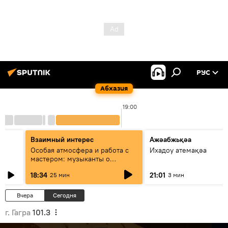
РУС
Абхазия
19:00
Взаимный интерес
Ажәабжьқәа
Особая атмосфера и работа с
Ихадоу атемақәа
мастером: музыканты о
фестивале Хиблы Герзмава
18:34
21:01
25 мин
3 мин
Вчера
Сегодня
г. Гагра
101.3