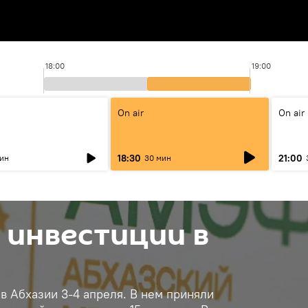
18:00
19:00
On air
On air
18:30
21:00
мин
30 мин
 инвестиции в
 Абхазии 3-4 апреля. В нем приняли