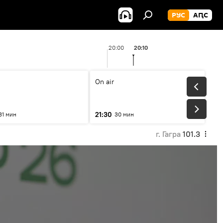
РУС
АԤС
20:00
20:10
On air
21:30
31 мин
30 мин
г. Гагра
101.3