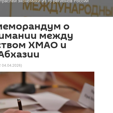
траслей экономики из 15 регионов России
меморандум о
имании между
ством ХМАО и
Абхазии
2 04.04.2026
)