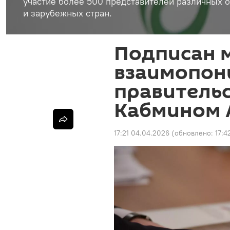
участие более 500 представителей различных о
и зарубежных стран.
Подписан 
взаимопон
правитель
Кабмином 
17:21 04.04.2026
(обновлено:
17:4