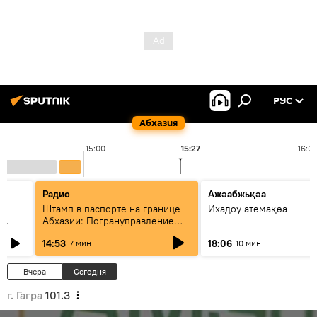
РУС
Абхазия
15:00
15:27
16:0
Радио
Ажәабжьқәа
Штамп в паспорте на границе
Ихадоу атемақәа
Абхазии: Погрануправление
СГБ разъяснило правила для
14:53
18:06
7 мин
10 мин
туристов
Вчера
Сегодня
г. Гагра
101.3