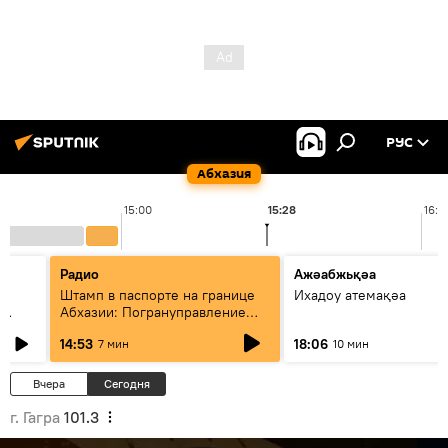
РУС
Абхазия
15:00
15:28
16:0
Радио
Ажәабжьқәа
Штамп в паспорте на границе
Ихадоу атемақәа
Абхазии: Погрануправление
СГБ разъяснило правила для
14:53
18:06
7 мин
10 мин
туристов
Вчера
Сегодня
г. Гагра
101.3