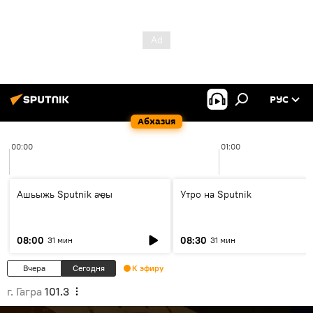
РУС
Абхазия
00:00
01:00
Ашьыжь Sputnik аҿы
Утро на Sputnik
08:00
08:30
31 мин
31 мин
Вчера
Сегодня
К эфиру
г. Гагра
101.3