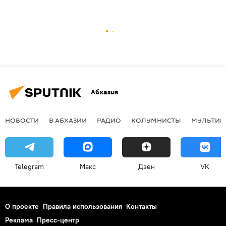
Абхазия
НОВОСТИ
В АБХАЗИИ
РАДИО
КОЛУМНИСТЫ
МУЛЬТИМ
Telegram
Макс
Дзен
VK
О проекте
Правила использования
Контакты
Реклама
Пресс-центр