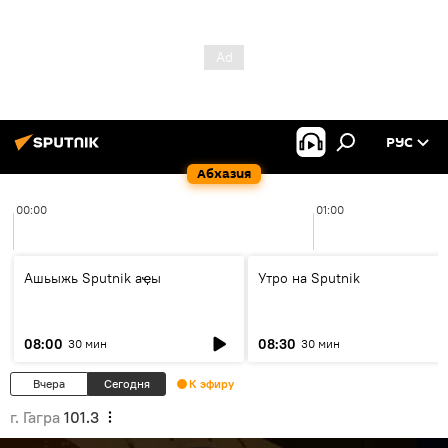
РУС
Абхазия
00:00
01:00
Ашьыжь Sputnik аҿы
Утро на Sputnik
08:00
08:30
30 мин
30 мин
Вчера
Сегодня
К эфиру
г. Гагра
101.3