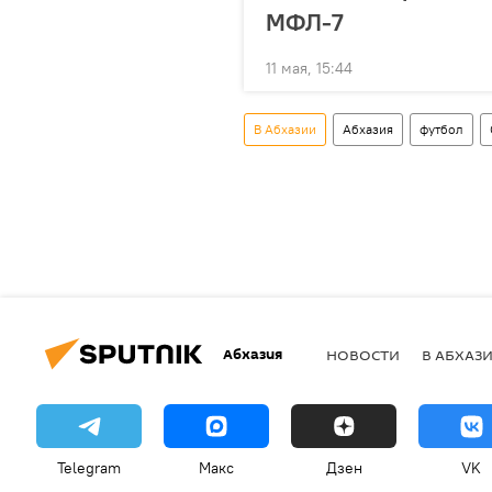
МФЛ-7
11 мая, 15:44
В Абхазии
Абхазия
футбол
Абхазия
НОВОСТИ
В АБХАЗ
Telegram
Макс
Дзен
VK