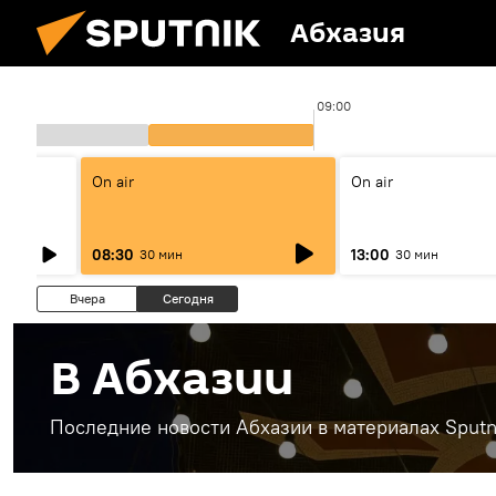
Абхазия
:00
09:00
On air
On air
08:30
13:00
30 мин
30 мин
Вчера
Сегодня
В Абхазии
Последние новости Абхазии в материалах Sputn