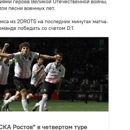
иями героев Великой Отечественной войны,
или песни военных лет.
амса из 2DROTS на последних минутах матча.
манде победить со счетом 0:1.
СКА Ростов" в четвертом туре