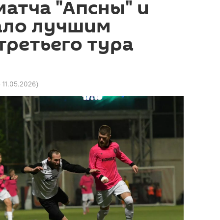
атча "Апсны" и
ало лучшим
третьего тура
5 11.05.2026
)