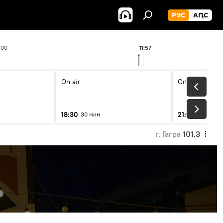
РУС
АԤС
:00
11:57
On air
On air
18:30
21:00
30 мин
31 мин
г. Гагра
101.3