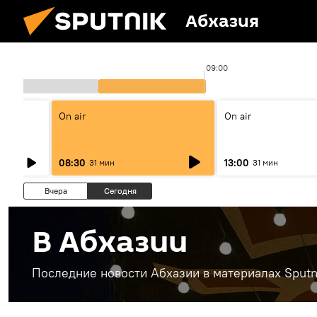
Абхазия
8:00
09:00
On air
On air
08:30
13:00
31 мин
31 мин
Вчера
Сегодня
В Абхазии
Последние новости Абхазии в материалах Sputn