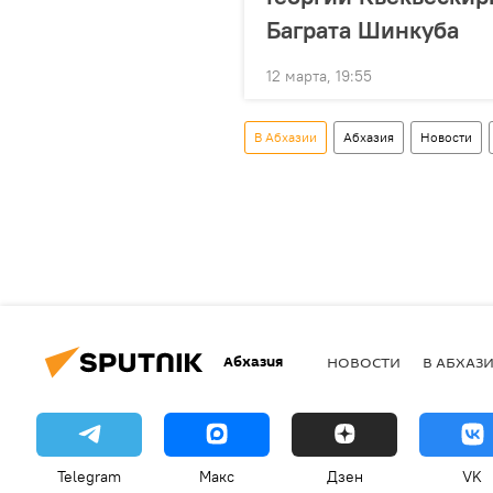
Баграта Шинкуба
12 марта, 19:55
В Абхазии
Абхазия
Новости
Абхазия
НОВОСТИ
В АБХАЗ
Telegram
Макс
Дзен
VK