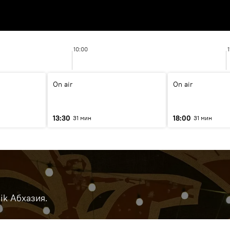
10:00
1
On air
On air
13:30
18:00
31 мин
31 мин
ik Абхазия.