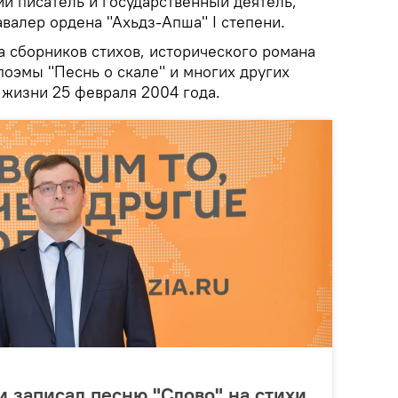
й писатель и государственный деятель,
валер ордена "Ахьдз-Апша" I степени.
а сборников стихов, исторического романа
поэмы "Песнь о скале" и многих других
 жизни 25 февраля 2004 года.
и записал песню "Слово" на стихи