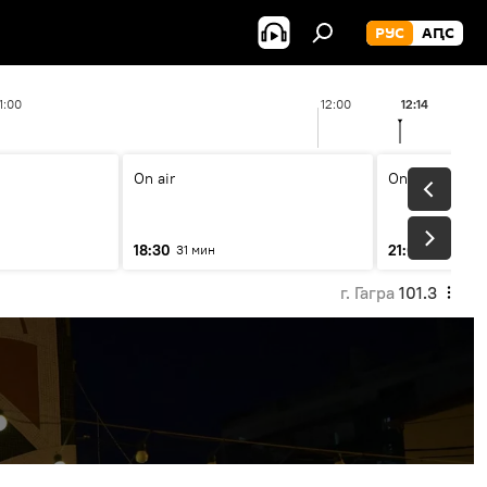
РУС
АԤС
1:00
12:00
12:14
On air
On air
18:30
21:00
31 мин
31 мин
г. Гагра
101.3