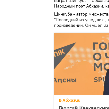
Баграт Шинкуба — абхазски
Народный поэт Абхазии, ка
Шинкуба - автор множеств
"Последний из ушедших", 
произведений. Он ушел из
В Абхазии
Георгий Квеквескир