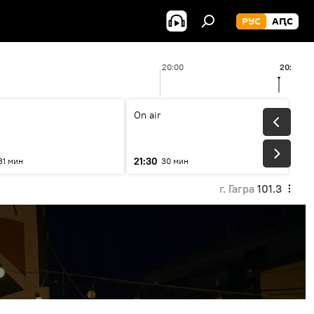
РУС
АԤС
20:00
20:33
On air
21:30
31 мин
30 мин
г. Гагра
101.3