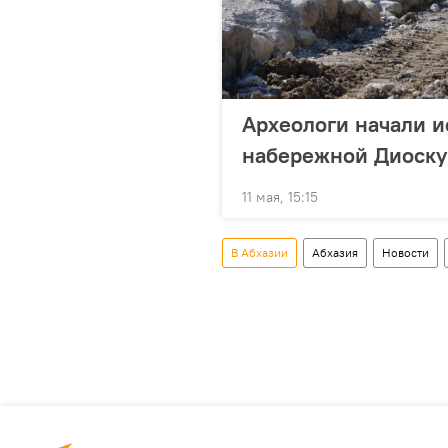
Археологи начали и
набережной Диоску
11 мая, 15:15
В Абхазии
Абхазия
Новости