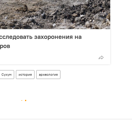
сследовать захоронения на
ров
Сухум
история
археология