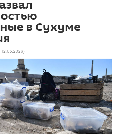
азвал
остью
ные в Сухуме
ия
0 12.05.2026
)