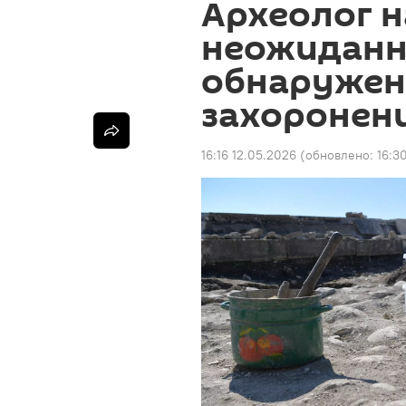
Археолог н
неожиданн
обнаружен
захоронен
16:16 12.05.2026
(обновлено:
16:3