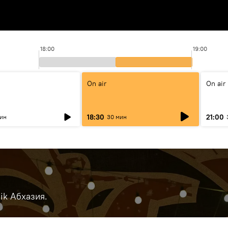
18:00
19:00
On air
On air
18:30
21:00
мин
30 мин
ik Абхазия.