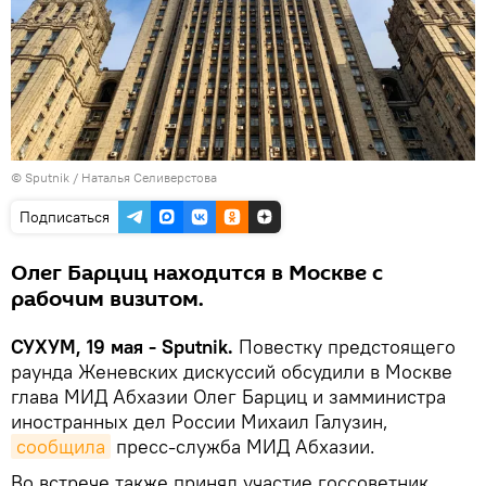
© Sputnik / Наталья Селиверстова
Подписаться
Олег Барциц находится в Москве с
рабочим визитом.
СУХУМ, 19 мая - Sputnik.
Повестку предстоящего
раунда Женевских дискуссий обсудили в Москве
глава МИД Абхазии Олег Барциц и замминистра
иностранных дел России Михаил Галузин,
сообщила
пресс-служба МИД Абхазии.
Во встрече также принял участие госсоветник