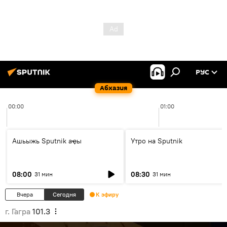
РУС
Абхазия
00:00
01:00
Ашьыжь Sputnik аҿы
Утро на Sputnik
08:00
08:30
31 мин
31 мин
Вчера
Сегодня
К эфиру
г. Гагра
101.3