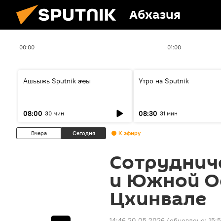
Абхазия
00:00
01:00
Ашьыжь Sputnik аҿы
Утро на Sputnik
08:00
08:30
30 мин
31 мин
Вчера
Сегодня
К эфиру
Сотруднич
и Южной О
Цхинвале
14:46 20.05.2026
(обновлено:
15: