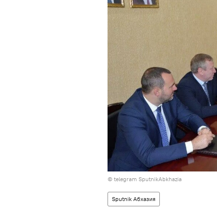
© telegram SputnikAbkhazia
Sputnik Абхазия