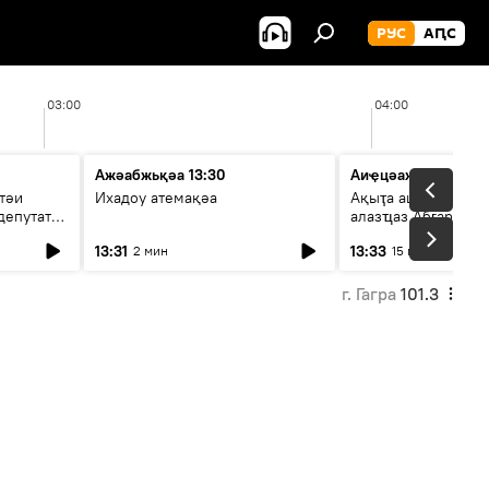
РУС
АԤС
03:00
04:00
Ажәабжьқәа 13:30
Аиҿцәажәара
тәи
Ихадоу атемақәа
Ақыҭа ацхрааразы 
депутат
алазҵаз Абӷархықә
адепутат ицәажәар
13:31
13:33
2 мин
15 мин
г. Гагра
101.3