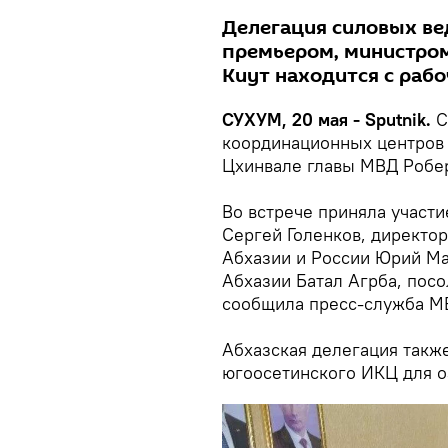
Делегация силовых вед
премьером, министром
Киут находится с рабо
СУХУМ, 20 мая - Sputnik.
С
координационных центров 
Цхинвале главы МВД Робер
Во встрече приняла участ
Сергей Голенков, директо
Абхазии и России Юрий М
Абхазии Батал Агрба, пос
сообщила пресс-служба М
Абхазская делегация такж
югоосетинского ИКЦ для о