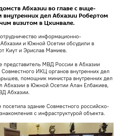
омств Абхазии во главе с вице-
 внутренних дел Абхазии Робертом
чим визитом в Цхинвале.
отрудничество информационно-
Абхазии и Южной Осетии обсудили в
т Киут и Эрислав Мамиев.
ие представитель МВД России в Абхазии
р Совместного ИКЦ органов внутренних дел
арышев, помощник министра внутренних дел
ол Абхазии в Южной Осетии Алан Елбакиев,
ВД Абхазии.
е посетила здание Совместного российско-
знакомления с инфраструктурой объекта.