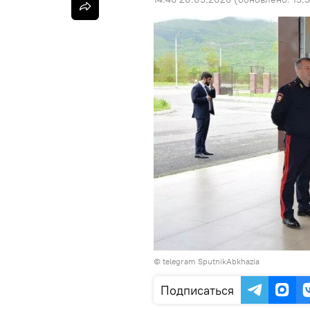
© telegram SputnikAbkhazia
Подписаться