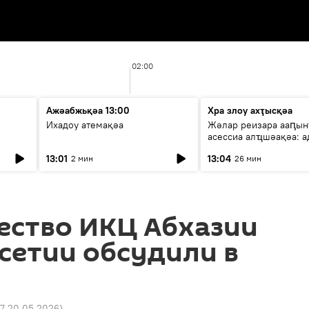
02:00
Ажәабжьқәа 13:00
Хра злоу ахҭысқәа
Ихадоу атемақәа
Жәлар реизара ааԥын
асессиа алҵшәақәа: а
ицәажәара
13:01
13:04
2 мин
26 мин
ество ИКЦ Абхазии
сетии обсудили в
57 20.05.2026
)