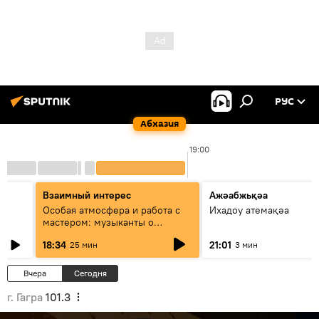
РУС
Абхазия
19:00
Взаимный интерес
Ажәабжьқәа
Особая атмосфера и работа с
Ихадоу атемақәа
мастером: музыканты о
фестивале Хиблы Герзмава
18:34
21:01
25 мин
3 мин
Вчера
Сегодня
г. Гагра
101.3