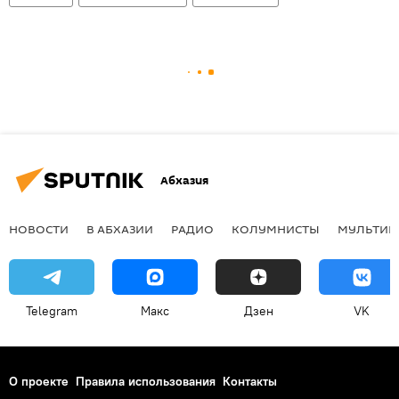
Абхазия
НОВОСТИ
В АБХАЗИИ
РАДИО
КОЛУМНИСТЫ
МУЛЬТИМ
Telegram
Макс
Дзен
VK
О проекте
Правила использования
Контакты