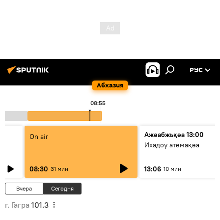
РУС
Абхазия
08:55
Ажәабжьқәа 13:00
On air
Ихадоу атемақәа
08:30
13:06
31 мин
10 мин
Вчера
Сегодня
г. Гагра
101.3