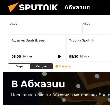
Абхазия
00:00
01:00
Ашьыжь Sputnik аҿы
Утро на Sputnik
08:00
08:30
30 мин
30 мин
Вчера
Сегодня
К эфиру
В Абхазии
Последние новости Абхазии в материалах Sputn