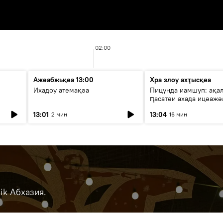
02:00
Ажәабжьқәа 13:00
Хра злоу ахҭысқәа
Ихадоу атемақәа
Пицунда иамшуп: ақа
ԥасатәи ахада ицәажә
13:01
13:04
2 мин
16 мин
ik Абхазия.