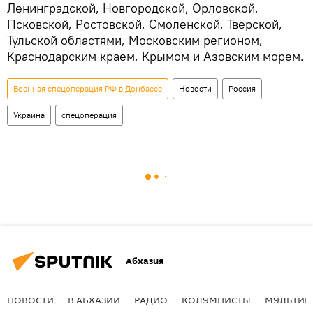
Ленинградской, Новгородской, Орловской,
Псковской, Ростовской, Смоленской, Тверской,
Тульской областями, Московским регионом,
Краснодарским краем, Крымом и Азовским морем.
Военная спецоперация РФ в Донбассе
Новости
Россия
Украина
спецоперация
Абхазия
НОВОСТИ
В АБХАЗИИ
РАДИО
КОЛУМНИСТЫ
МУЛЬТИМ