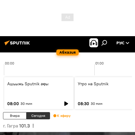
РУС
Абхазия
00:00
01:00
Ашьыжь Sputnik аҿы
Утро на Sputnik
08:00
08:30
30 мин
30 мин
Вчера
Сегодня
К эфиру
г. Гагра
101.3