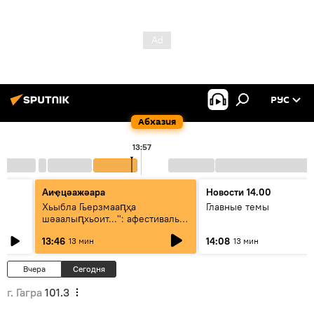
РУС
Абхазия
13:57
Аиҿцәажәара
Новости 14.00
Хьыбла Гьерзмааԥҳа
Главные темы
шәаалыԥхьоит...": афестиваль
аҵакы ҳалацәажәоит
13:46
14:08
13 мин
13 мин
Вчера
Сегодня
г. Гагра
101.3