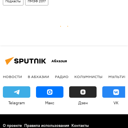
Подкасты
ПМЭФ 2017
Абхазия
НОВОСТИ
В АБХАЗИИ
РАДИО
КОЛУМНИСТЫ
МУЛЬТИМ
Telegram
Макс
Дзен
VK
О проекте
Правила использования
Контакты