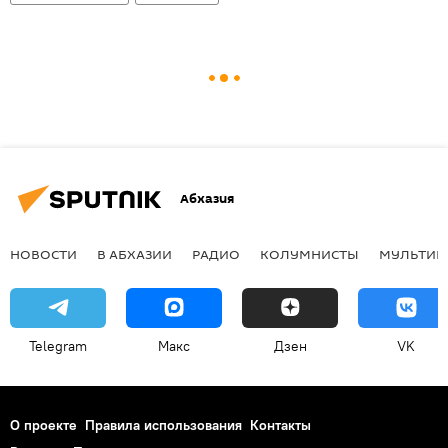
Абхазия
НОВОСТИ
В АБХАЗИИ
РАДИО
КОЛУМНИСТЫ
МУЛЬТИМ
Telegram
Макс
Дзен
VK
О проекте
Правила использования
Контакты