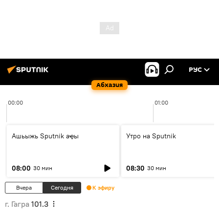
РУС
Абхазия
00:00
01:00
Ашьыжь Sputnik аҿы
Утро на Sputnik
08:00
08:30
30 мин
30 мин
Вчера
Сегодня
К эфиру
г. Гагра
101.3