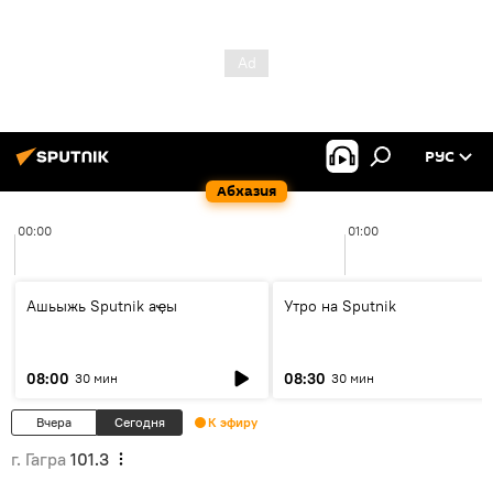
РУС
Абхазия
00:00
01:00
Ашьыжь Sputnik аҿы
Утро на Sputnik
08:00
08:30
30 мин
30 мин
Вчера
Сегодня
К эфиру
г. Гагра
101.3