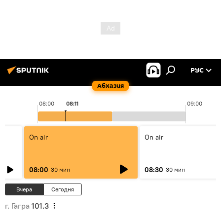
РУС
Абхазия
08:00
08:11
09:00
On air
On air
08:00
08:30
30 мин
30 мин
Вчера
Сегодня
г. Гагра
101.3