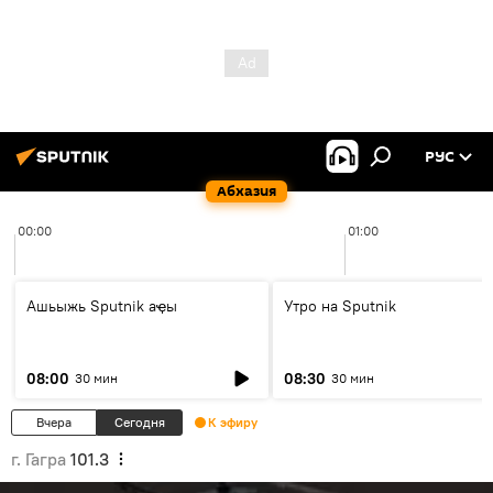
РУС
Абхазия
00:00
01:00
Ашьыжь Sputnik аҿы
Утро на Sputnik
08:00
08:30
30 мин
30 мин
Вчера
Сегодня
К эфиру
г. Гагра
101.3