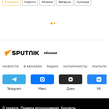
В Абхазии
Новости
Абхазия
Беларусь
Культура
Абхазия
НОВОСТИ
В АБХАЗИИ
РАДИО
КОЛУМНИСТЫ
МУЛЬТИМ
Telegram
Макс
Дзен
VK
О проекте
Правила использования
Контакты