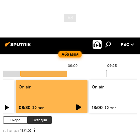
РУС
Абхазия
09:00
09:25
On air
On air
08:30
13:00
30 мин
30 мин
Вчера
Сегодня
г. Гагра
101.3