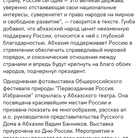
страну. Россия сегодня — это великая держава,
уверенно отстаивающая свои национальные
интересы, суверенитет и право народов на мирное
и свободное развитие", — говорится в тексте. Гунба
добавил, что абхазский народ ценит неизменную
поддержку России, относится к ней с глубокой
благодарностью. Абхазия поддерживает Россию в
стремлении обеспечить справедливый мировой
порядок, и союзнические отношения между
странами и впредь будут крепнуть на благо обоих
народов, подчеркнул президент.
Однодневная фотовыставка Общероссийского
фестиваля природы "Первозданная Россия.
Избранное" открылась у Абхазского театра. Она
посвящена красивейшим местам России и
призвана показать ее многообразие, рассказ ал
и.о. руководителя представительства Русского
Дома в Абхазии Вадим Банников. Выставка
приурочена ко Дню России. Мероприятия к
празднику проходят во всех регионах страны, от