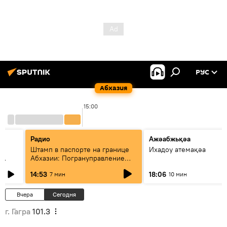
РУС
Абхазия
15:00
Радио
Ажәабжьқәа
Штамп в паспорте на границе
Ихадоу атемақәа
Абхазии: Погрануправление
СГБ разъяснило правила для
14:53
18:06
7 мин
10 мин
туристов
Вчера
Сегодня
г. Гагра
101.3