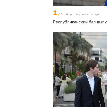
1
/16
© Sputnik / Томас Тхайцук
Республиканский бал выпу