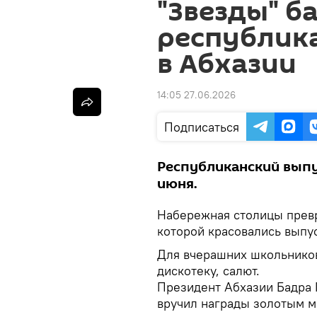
"Звезды" ба
республик
в Абхазии
14:05 27.06.2026
Подписаться
Республиканский выпу
июня.
Набережная столицы превр
которой красовались выпу
Для вчерашних школьников
дискотеку, салют.
Президент Абхазии Бадра 
вручил награды золотым м