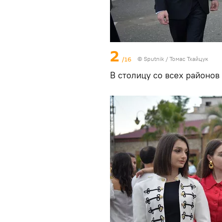
2
/16
© Sputnik / Томас Тхайцук
В столицу со всех районов