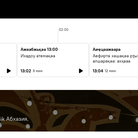
02:00
Ажәабжьқәа 13:00
Аиҿцәажәара
Ихадоу атемақәа
Аефиртә хәшақәа рҭ
алшарақәа: ахҳәаа
13:02
13:04
3 мин
12 мин
ik Абхазия.