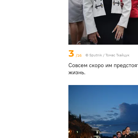
3
/16
© Sputnik / Томас Тхайцук
Совсем скоро им предстоя
жизнь.