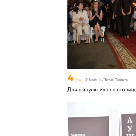
4
/16
© Sputnik / Тамас Тхайцук
Для выпускников в столиц