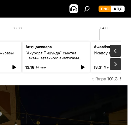
РУС
АԤС
03:00
04:00
Аиҿцәажәара
Ажәабжьқәа 13:30
ыжьразы
"Акурорт Пицунда" сынтәа
Ихадоу атемақәа
шаҟаҩы аҭаахьоу: анапхгаҩы
ицәажәара
13:16
13:31
14 мин
3 мин
г. Гагра
101.3