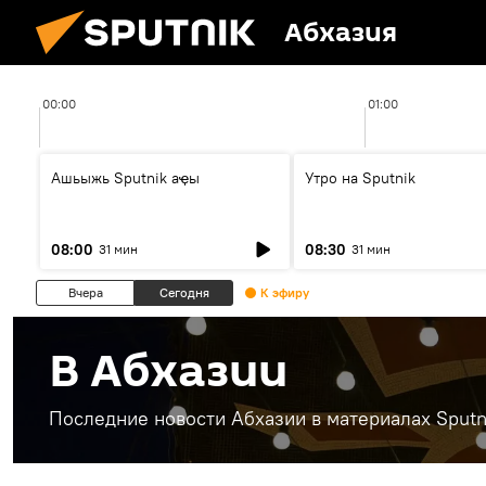
Абхазия
00:00
01:00
Ашьыжь Sputnik аҿы
Утро на Sputnik
08:00
08:30
31 мин
31 мин
Вчера
Сегодня
К эфиру
В Абхазии
Последние новости Абхазии в материалах Sputn