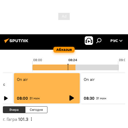
РУС
Абхазия
08:00
08:24
09:00
On air
On air
а с
а
08:00
08:30
31 мин
31 мин
Вчера
Сегодня
г. Гагра
101.3