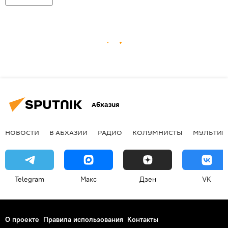
Абхазия
НОВОСТИ
В АБХАЗИИ
РАДИО
КОЛУМНИСТЫ
МУЛЬТИМ
Telegram
Макс
Дзен
VK
О проекте
Правила использования
Контакты